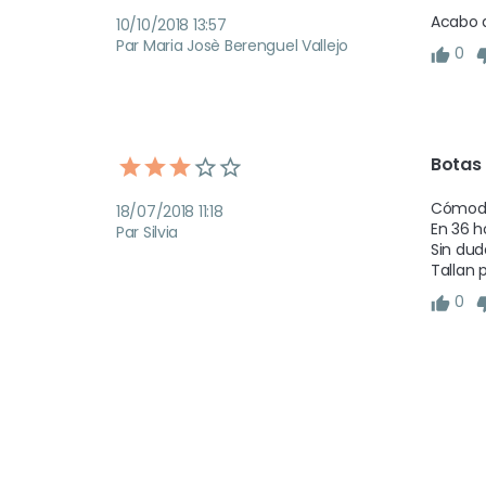
Acabo d
10/10/2018 13:57
Par Maria Josè Berenguel Vallejo
0
Botas
Cómodas
18/07/2018 11:18
En 36 ho
Par Silvia
Sin dud
Tallan 
0