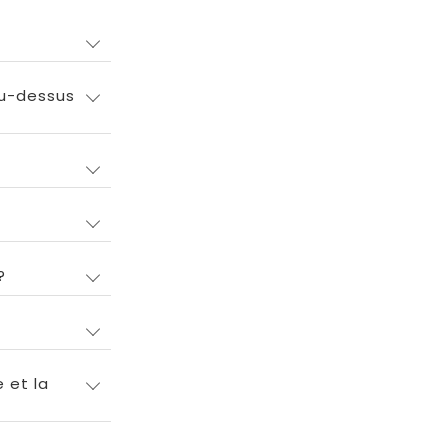
au-dessus
?
 et la