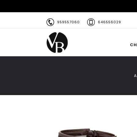
959557060
646556029
CH
A