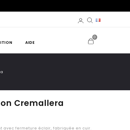
0
ITION
AIDE
ra
Con Cremallera
avec fermeture éclair, fabriquée en cuir.