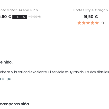
Bota Safari Arena Niño
Bottes Style Garçon
5,90 €
91,50 €
43,00 €
-1,00%
(1)
e niño. 
0
 camperas niña