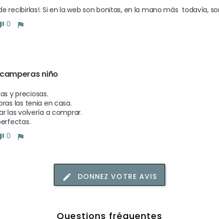
e recibirlas!. Si en la web son bonitas, en la mano más  todavìa, s
0
 camperas niño
 y preciosas.

ras las tenia en casa. 

ar las volvería a comprar.

perfectas.
0
DONNEZ VOTRE AVIS
Questions fréquentes