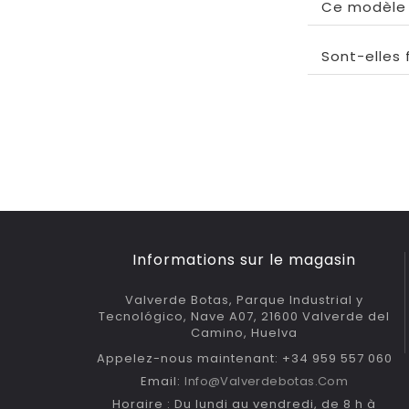
Ce modèle 
Sont-elles 
Informations sur le magasin
Valverde Botas, Parque Industrial y
Tecnológico, Nave A07, 21600 Valverde del
Camino, Huelva
Appelez-nous maintenant: +34 959 557 060
Email:
Info@valverdebotas.com
Horaire : Du lundi au vendredi, de 8 h à