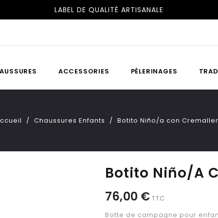
LABEL DE QUALITÉ ARTISANALE
AUSSURES
ACCESSORIES
PÈLERINAGES
TRAD
ccueil
Chaussures Enfants
Botito Niño/a con Cremalle
Botito Niño/a 
76,00 €
TTC
Botte de campagne pour enfant 