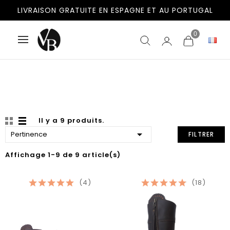
LIVRAISON GRATUITE EN ESPAGNE ET AU PORTUGAL
0
Il y a 9 produits.

Pertinence
FILTRER
Affichage 1-9 de 9 article(s)
(4)
(18)