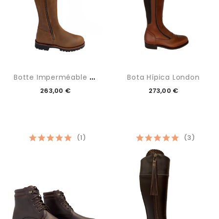
B
Otte Imperméable Beige
Bota Hípica London
263,00 €
273,00 €
(1)
(3)