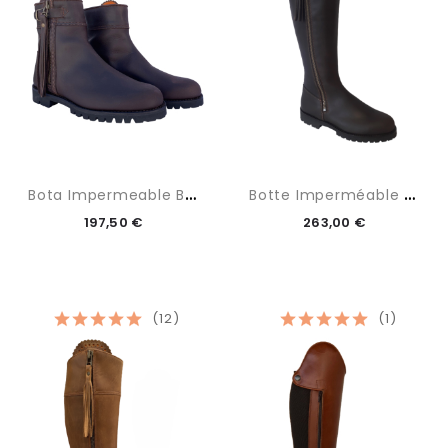
B
Ota Impermeable Baja
B
Otte Imperméable Marron
197,50 €
263,00 €
(12)
(1)