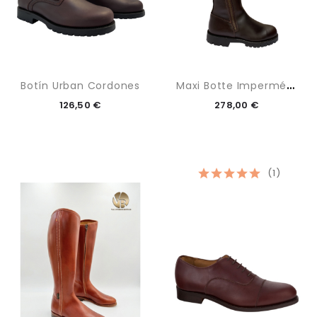
M
Axi Botte Imperméable
Botín Urban Cordones
126,50 €
278,00 €
(1)