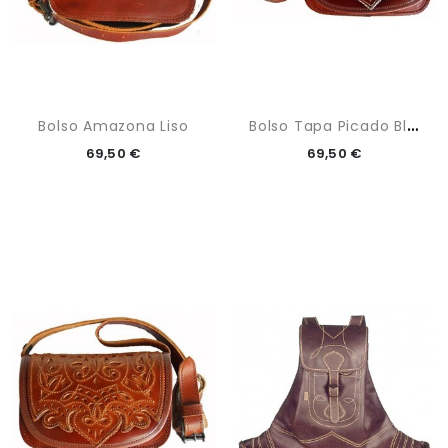
B
Olso Tapa Picado Blanco
Bolso Amazona Liso
69,50 €
69,50 €