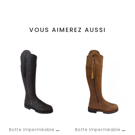
VOUS AIMEREZ AUSSI
B
Otte Imperméable Marron
B
Otte Imperméable Beige