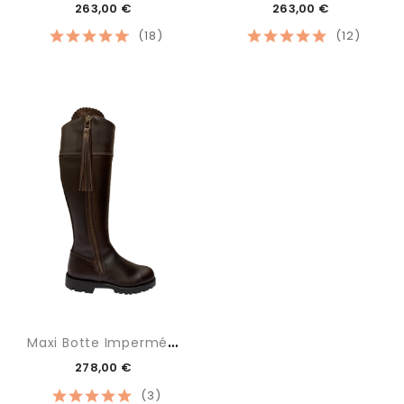
263,00 €
263,00 €
(18)
(12)
M
Axi Botte Imperméable
278,00 €
(3)