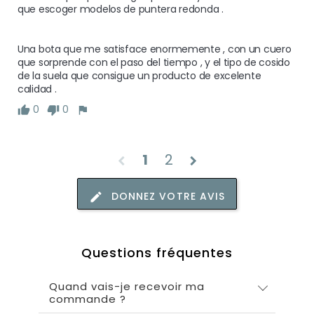
que escoger modelos de puntera redonda .

Una bota que me satisface enormemente , con un cuero 
que sorprende con el paso del tiempo , y el tipo de cosido 
de la suela que consigue un producto de excelente 
calidad .
0
0
1
2
chevron_left
chevron_right
DONNEZ VOTRE AVIS
Questions fréquentes
Quand vais-je recevoir ma
commande ?