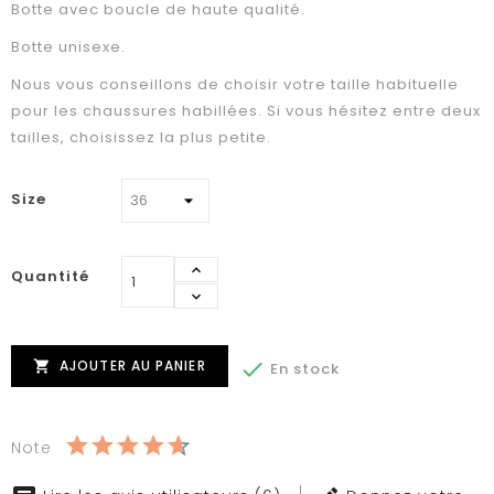
Botte avec boucle de haute qualité.
Botte unisexe.
Nous vous conseillons de choisir votre taille habituelle
pour les chaussures habillées. Si vous hésitez entre deux
tailles, choisissez la plus petite.
Size
Quantité
AJOUTER AU PANIER


En stock
Note