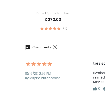
Bota Hípica London
€273.00
(1)
Comments (6)
très s
Livrais
10/16/23, 2:56 PM
immédia
By Mirjam Pfizenmaier
Service
0