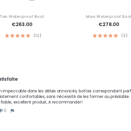
Tan Waterproof Boot
Maxi Waterproof Boo
€263.00
€278.00
(12)
(3)
atisfaite
on impeccable dans les délais annoncés, bottes correspondant parfai
tement confortables, sans nécessité de les former au préalable. 

 fiable, excellent produit, A recommander!
0