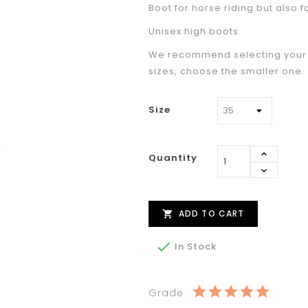
Boot for horse riding but also fo
Unisex high boots.
We recommend selecting your u
sizes, choose the smaller one.
Size
Quantity
ADD TO CART


In Stock
Grade