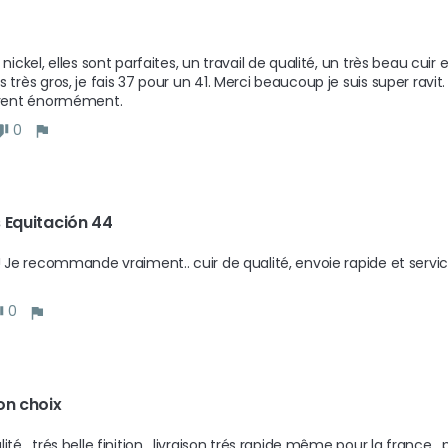
 nickel, elles sont parfaites, un travail de qualité, un très beau cui
s très gros, je fais 37 pour un 41. Merci beaucoup je suis super r
urent énormément.
0
 Equitación 44
 ! Je recommande vraiment.. cuir de qualité, envoie rapide et servic
0
on choix 
ité , trés belle finition , livraison trés rapide même pour la france ,