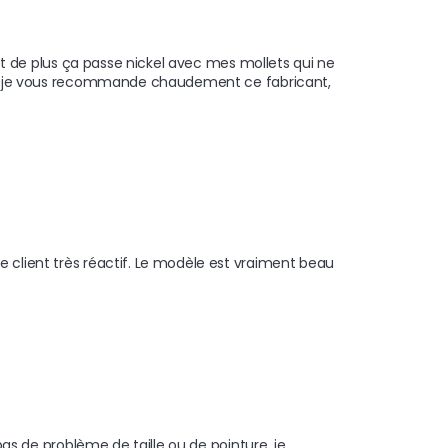
r et de plus ça passe nickel avec mes mollets qui ne 
avit. je vous recommande chaudement ce fabricant, 
e client très réactif. Le modèle est vraiment beau 
 pas de problème de taille ou de pointure .je 