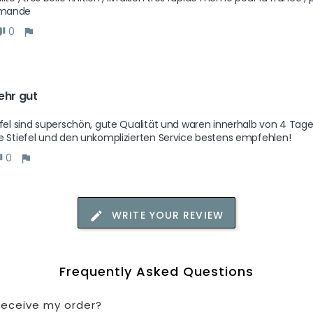
mande 
0
ehr gut
efel sind superschön, gute Qualität und waren innerhalb von 4 Tag
e Stiefel und den unkomplizierten Service bestens empfehlen! 
0
WRITE YOUR REVIEW
Frequently Asked Questions
 receive my order?