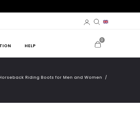
0
TION
HELP
d Horseback Riding Boots for Men and Women