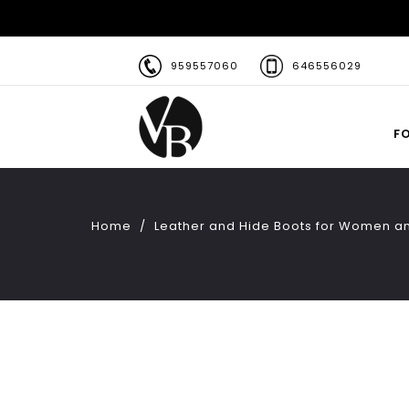
959557060
646556029
F
Home
Leather and Hide Boots for Women a