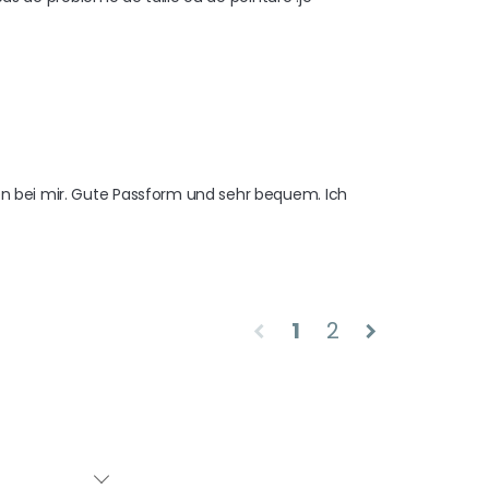
en bei mir. Gute Passform und sehr bequem. Ich 
1
2
chevron_left
chevron_right