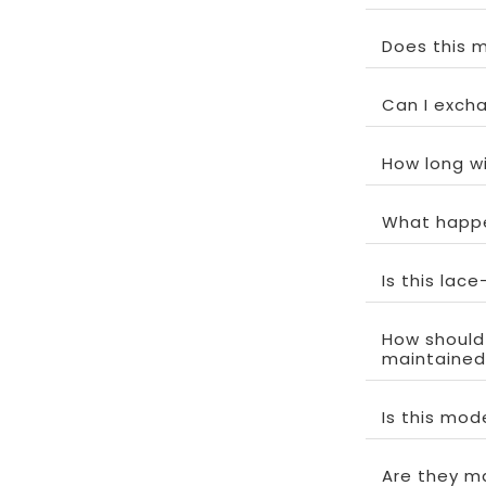
Does this m
Can I exchan
How long wi
What happe
Is this lac
How should
maintained
Is this mo
Are they m