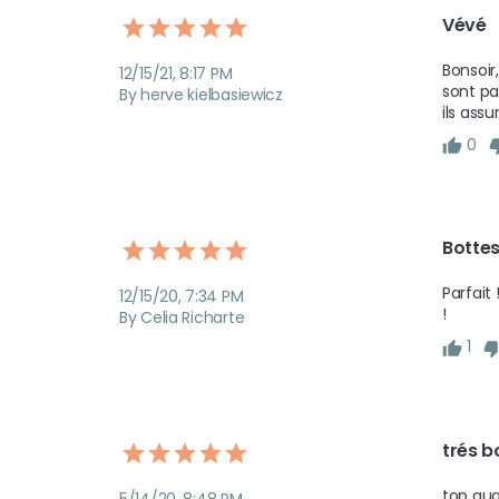
Vévé
Bonsoir,
12/15/21, 8:17 PM
sont pa
By herve kielbasiewicz
ils ass
0
Bottes
Parfait
12/15/20, 7:34 PM
!
By Celia Richarte
1
trés b
top qual
5/14/20, 8:48 PM