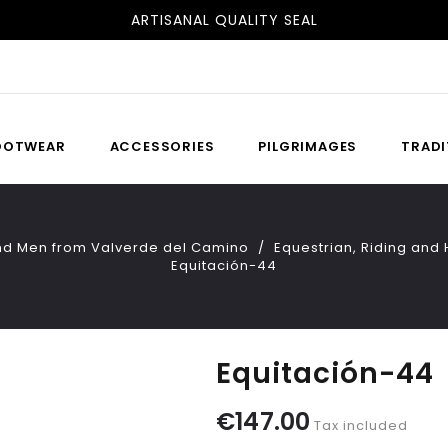
FREE SHIPPING TO SPAIN AND PORTUGAL
ARTISANAL QUALITY SEAL
OOTWEAR
ACCESSORIES
PILGRIMAGES
TRADI
nd Men from Valverde del Camino
Equestrian, Riding an
Equitación-44
Equitación-44
€147.00
Tax included