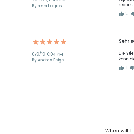
recom
By rémi bogros
2
Sehr s
Die Sti
8/9/19, 6:04 PM
kann di
By Andrea Feige
1
When will I