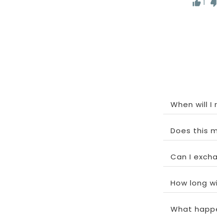
1
When will I
Does this m
Can I exchan
How long wi
What happe