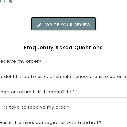
0
WRITE YOUR REVIEW
Frequently Asked Questions
 receive my order?
odel fit true to size, or should I choose a size up or 
ge or return it if it doesn’t fit?
ll it take to receive my order?
ns if it arrives damaged or with a defect?