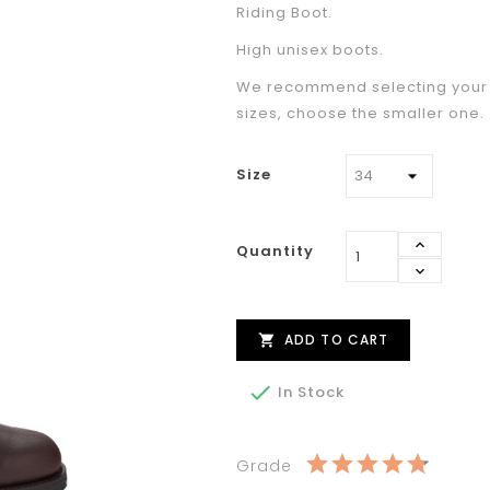
Riding Boot.
High unisex boots.
We recommend selecting your u
sizes, choose the smaller one.
Size
Quantity
ADD TO CART


In Stock
Grade