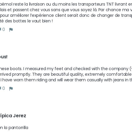
 bémol reste la livraison ou du moins les transporteurs TNT livrant e
elais et passent chez vous sans que vous soyez là. Par chance ma v
 pour améliorer l’expérience client serait donc de changer de transpo
té des bottes le vaut bien ! 
0
ous!
these boots. I measured my feet and checked with the company (
rrived promptly. They are beautiful quality, extremely comfortable an
 I have worn them riding and will wear them casually with jeans in 
0
ípica Jerez
la pantorrilla 
