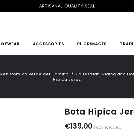
FREE SHIPPING TO SPAIN AND PORTUGAL
ARTISANAL QUALITY SEAL
OOTWEAR
ACCESSORIES
PILGRIMAGES
TRADI
 Men from Valverde del Camino
Equestrian, Riding and H
Hípica Jerez
Bota Hípica Jer
€139.00
Tax included