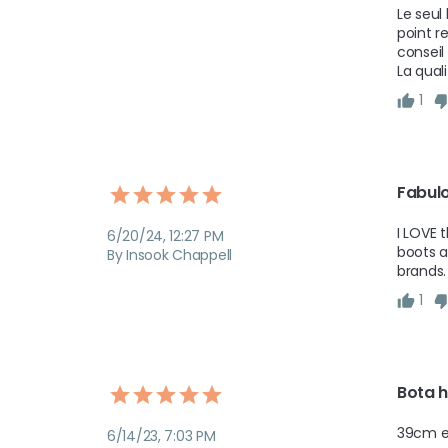
Le seul
point r
conseil
La quali
1
Fabul
I LOVE 
6/20/24, 12:27 PM
boots a
By Insook Chappell
brands.
1
Bota h
39cm en 
6/14/23, 7:03 PM