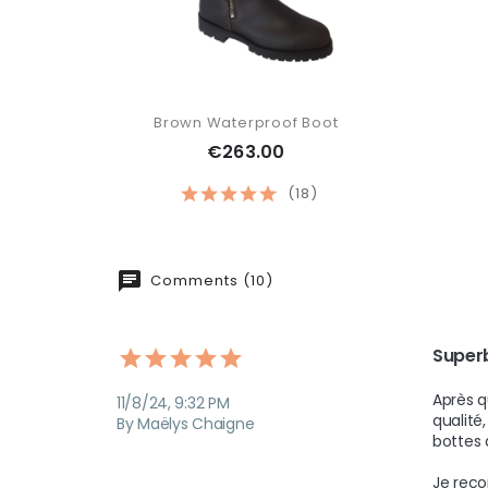
Brown Waterproof Boot
€263.00
(18)
Comments (10)
Superb
Après q
11/8/24, 9:32 PM
qualité,
By Maëlys Chaigne
bottes 
Je reco