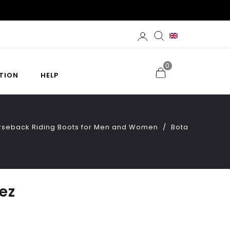
0
TION
HELP
orseback Riding Boots for Men and Women
Bota
ez