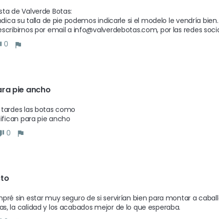
ta de Valverde Botas:

indica su talla de pie podemos indicarle si el modelo le vendría bien.

0
ara pie ancho
tardes las botas como

sifican para pie ancho
0
cto
pré sin estar muy seguro de si servirían bien para montar a cabal
, la calidad y los acabados mejor de lo que esperaba.