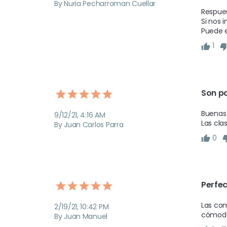
By Nuria Pecharroman Cuellar
Respues
Si nos 
1
Son p
Buenas 
9/12/21, 4:16 AM
Las cla
By Juan Carlos Parra
0
Perfe
Las com
2/19/21, 10:42 PM
cómodas
By Juan Manuel