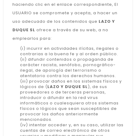
haciendo clic en el enlace correspondiente, El
USUARIO se compromete y acepta, a hacer un
uso adecuado de los contenidos que
LAZO Y
DUQUE SL
ofrece a través de su web, a no
emplearlos para:
(i) incurrir en actividades ilícitas, ilegales o
contrarias a la buena fe y al orden público.
(ii) difundir contenidos o propaganda de
carácter racista, xenófobo, pornográfico-
ilegal, de apología del terrorismo o
atentatorio contra los derechos humanos.
(iii) provocar daños en los sistemas físicos y
lógicos de (
LAZO Y DUQUE SL
), de sus
proveedores o de terceras personas,
introducir o difundir en la red virus
informáticos o cualesquiera otros sistemas
físicos o lógicos que sean susceptibles de
provocar los daños anteriormente
mencionados.
(iv) intentar acceder y, en su caso, utilizar las
cuentas de correo electrónico de otros
usuarios y modificar o manipular sus