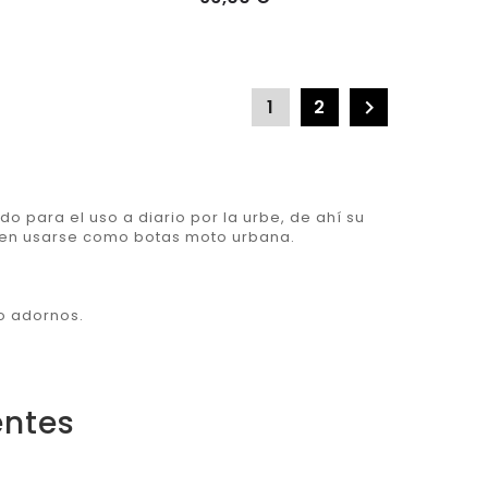
1
2

 para el uso a diario por la urbe, de ahí su
den usarse como botas moto urbana.
o adornos.
entes