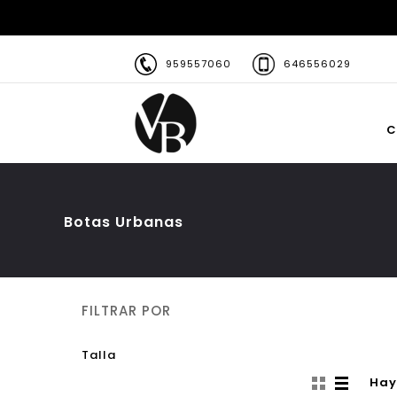
959557060
646556029
C
Botas Urbanas
FILTRAR POR
Talla
Hay