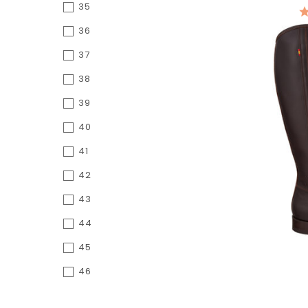
35
36
37
38
39
40
41
42
43
44
45
46