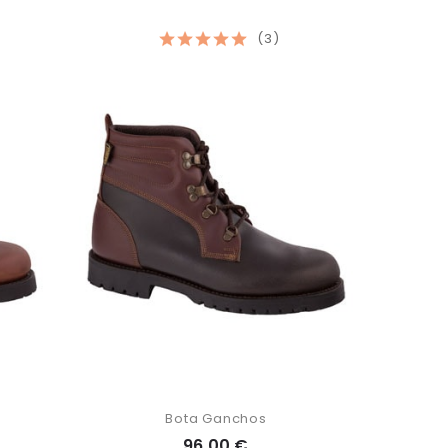
(3)
Bota Ganchos
96,00 €