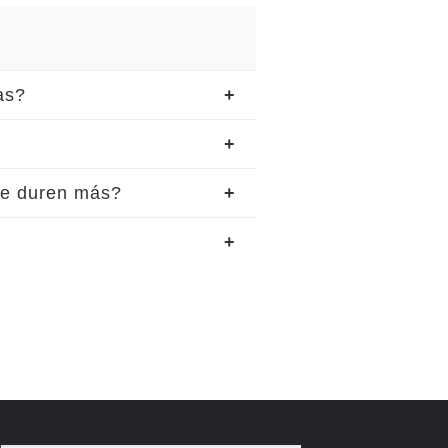
as?
me duren más?