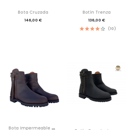
Bota Cruzada
Botín Trenza
146,00 €
136,00 €
(10)
B
Ota Impermeable Baja