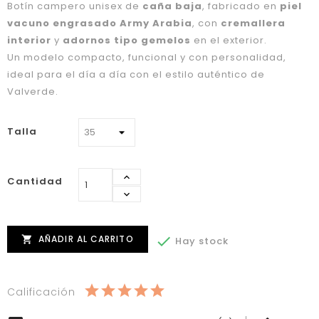
Botín campero unisex de
caña baja
, fabricado en
piel
vacuno engrasado Army Arabia
, con
cremallera
interior
y
adornos tipo gemelos
en el exterior.
Un modelo compacto, funcional y con personalidad,
ideal para el día a día con el estilo auténtico de
Valverde.
Talla
Cantidad
AÑADIR AL CARRITO


Hay stock
Calificación