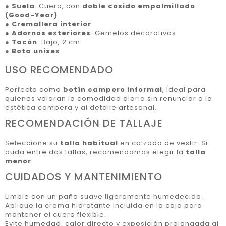
●
Suela
: Cuero, con
doble cosido empalmillado
(Good-Year)
●
Cremallera interior
●
Adornos exteriores
: Gemelos decorativos
●
Tacón
: Bajo, 2 cm
●
Bota unisex
USO RECOMENDADO
Perfecto como
botín campero informal
, ideal para
quienes valoran la comodidad diaria sin renunciar a la
estética campera y al detalle artesanal.
RECOMENDACIÓN DE TALLAJE
Seleccione su
talla habitual
en calzado de vestir. Si
duda entre dos tallas, recomendamos elegir la
talla
menor
.
CUIDADOS Y MANTENIMIENTO
Limpie con un paño suave ligeramente humedecido.
Aplique la crema hidratante incluida en la caja para
mantener el cuero flexible.
Evite humedad, calor directo y exposición prolongada al