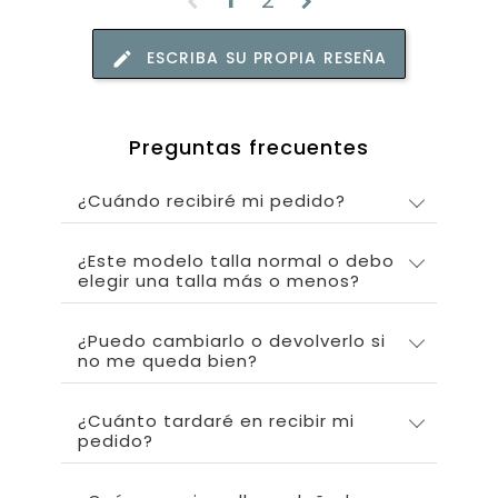
1
2
chevron_left
chevron_right
ESCRIBA SU PROPIA RESEÑA
Preguntas frecuentes
¿Cuándo recibiré mi pedido?
¿Este modelo talla normal o debo
elegir una talla más o menos?
¿Puedo cambiarlo o devolverlo si
no me queda bien?
¿Cuánto tardaré en recibir mi
pedido?