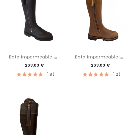
B
Ota Impermeable Marrón
B
Ota Impermeable Tan
263,00 €
263,00 €
(18)
(12)