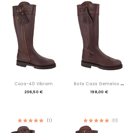
B
Ota Caza Gemelos Maxima
Caza-40 Vibram
206,50 €
198,00 €
(1)
(1)