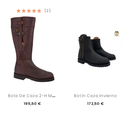
(2)
B
Ota De Caza 2-H Máxima
Botín Caza Invierno
195,50 €
172,50 €