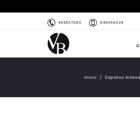
959557060
646556029
C
Inicio
Zapatos Artesa