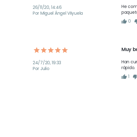
He comp
26/11/20, 14:46
paquete
Por Miguel Ángel VIiyuela
0
Muy b
Han cum
24/7/20, 19:33
rápido. 
Por Julio
1