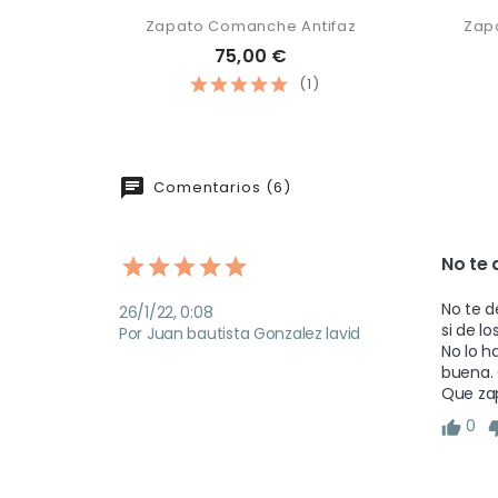
Zapato Comanche Antifaz
Zap
75,00 €
(1)
Comentarios (6)
No te 
No te d
26/1/22, 0:08
si de lo
Por Juan bautista Gonzalez lavid
No lo h
buena. 
Que zap
0