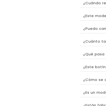
¿Cuándo re
¿Este mode
¿Puedo cam
¿Cuánto tar
¿Qué pasa 
¿Este botí
¿Cómo se d
¿Es un mod
¿Están fabr