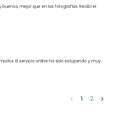
enos, mejor que en las fotografías. Recibí el 
dos. El servicio online ha sido estupendo y muy 
1
2
chevron_left
chevron_right