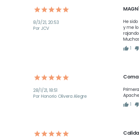
MAGNÍ
He sido
8/3/21, 20:53
y me lo
Por JCV
rajando
Muchas 
1
Coma
Primera
28/1/21, 18:51
Apache
Por Honorio Olivera Alegre
1
Calida