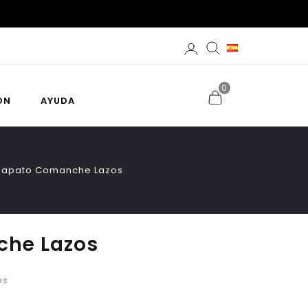
0
ÓN
AYUDA
Zapato Comanche Lazos
che Lazos
os