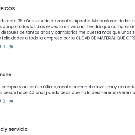
FICOS
 durante 38 años usuario de zapatos Apache. Me hablaron de los
s pongo todos los días excepto en verano. Tendré que comprar uno
 después de tantos años y cambiarlas me cuesta más que unos za
felicidades a toda la empresa por la CLIDAD DE MATERIAL QUE OFRE
0
nche
 compra y no será la última,zapato comanche lazos muy cómodo y 
s desde hace 40 años,puedo decir que no lo desmerecen.Veremos 
0
d y servicio