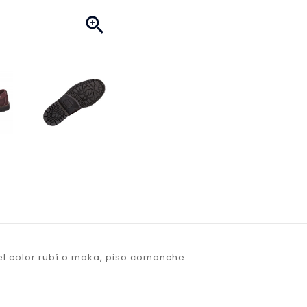

l color rubí o moka, piso comanche.