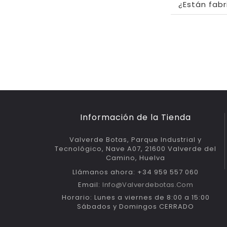
¿Están fabr
Información de la Tienda
Valverde Botas, Parque Industrial y
Tecnológico, Nave A07, 21600 Valverde del
Camino, Huelva
Llámanos ahora: +34 959 557 060
Email:
Info@valverdebotas.com
Horario: Lunes a viernes de 8:00 a 15:00
Sábados y Domingos CERRADO