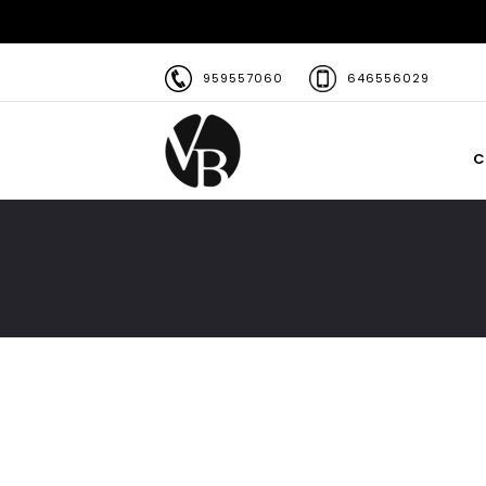
959557060
646556029
C