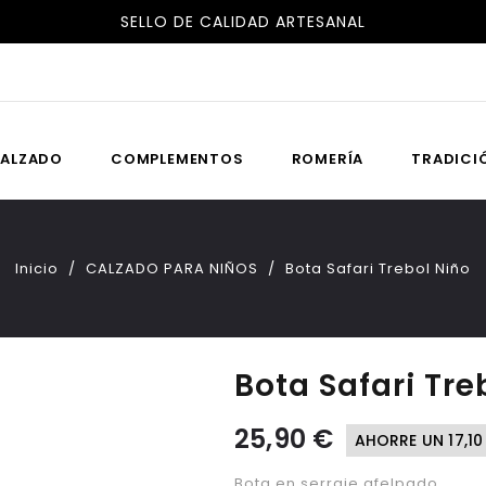
ENVÍOS GRATIS A ESPAÑA Y PORTUGAL
SELLO DE CALIDAD ARTESANAL
ALZADO
COMPLEMENTOS
ROMERÍA
TRADICI
Inicio
CALZADO PARA NIÑOS
Bota Safari Trebol Niño
Bota Safari Tre
25,90 €
AHORRE UN 17,10
Bota en serraje afelpado.