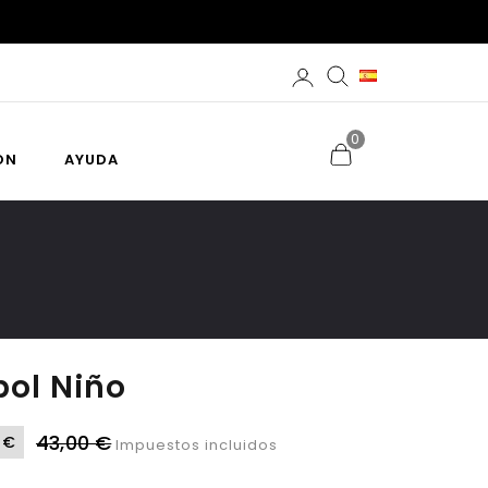
0
ÓN
AYUDA
bol Niño
43,00 €
 €
Impuestos incluidos