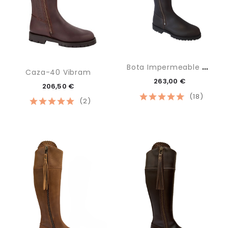
B
Ota Impermeable Marrón
Caza-40 Vibram
263,00 €
206,50 €
(18)
(2)