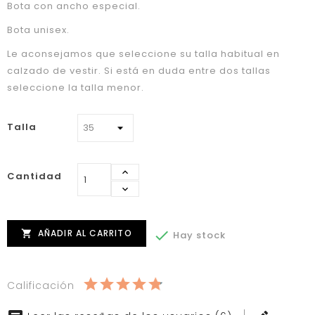
Bota con ancho especial.
Bota unisex.
Le aconsejamos que seleccione su talla habitual en
calzado de vestir. Si está en duda entre dos tallas
seleccione la talla menor.
Talla
Cantidad
AÑADIR AL CARRITO


Hay stock
Calificación