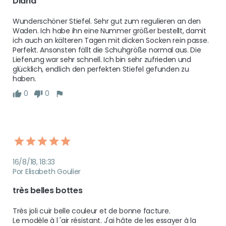
Diana
Wunderschöner Stiefel. Sehr gut zum regulieren an den 
Waden. Ich habe ihn eine Nummer größer bestellt, damit 
ich auch an kälteren Tagen mit dicken Socken rein passe. 
Perfekt. Ansonsten fällt die Schuhgröße normal aus. Die 
Lieferung war sehr schnell. Ich bin sehr zufrieden und 
glücklich, endlich den perfekten Stiefel gefunden zu 
haben.
0
0
16/8/18, 18:33
Por Elisabeth Goulier
très belles bottes
Très joli cuir belle couleur et de bonne facture.

Le modèle à l 'air résistant. J'ai hâte de les essayer à la 