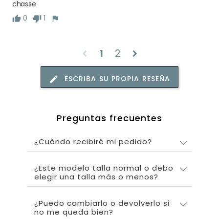
chasse
0
1
1
2
chevron_left
chevron_right
ESCRIBA SU PROPIA RESEÑA
Preguntas frecuentes
¿Cuándo recibiré mi pedido?
¿Este modelo talla normal o debo
elegir una talla más o menos?
¿Puedo cambiarlo o devolverlo si
no me queda bien?