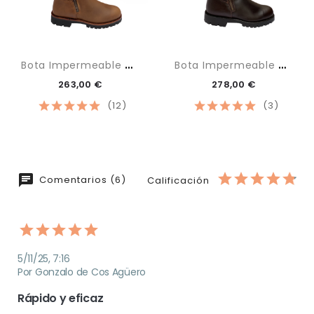
B
Ota Impermeable Tan
B
Ota Impermeable Maxi
263,00 €
278,00 €
(12)
(3)
Comentarios (6)
Calificación
5/11/25, 7:16
Por Gonzalo de Cos Agüero
Rápido y eficaz 