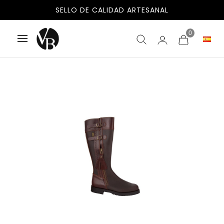
ENVÍOS GRATIS A ESPAÑA Y PORTUGAL
SELLO DE CALIDAD ARTESANAL
0