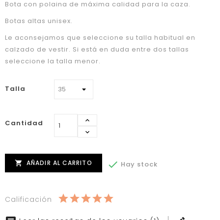
Bota con polaina de máxima calidad para la caza.
Botas altas unisex.
Le aconsejamos que seleccione su talla habitual en
calzado de vestir. Si está en duda entre dos tallas
seleccione la talla menor.
Talla
Cantidad
AÑADIR AL CARRITO


Hay stock
Calificación