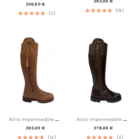
263,00 €
206,50 €
(18)
(2)
B
Ota Impermeable Tan
B
Ota Impermeable Maxi
263,00 €
278,00 €
(12)
(3)