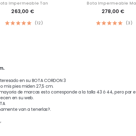
Bota Impermeable Tan
Bota Impermeable Ma
263,00 €
278,00 €
(12)
(3)
m.
nteresado en su BOTA CORDON 3

o mis pies miden 27,5 cm. 

 mayoria de marcas esto corresponde a la talla 43 ó 44, pero par 
ecen en su web.

TA

amente van a tenerlas?.

 
