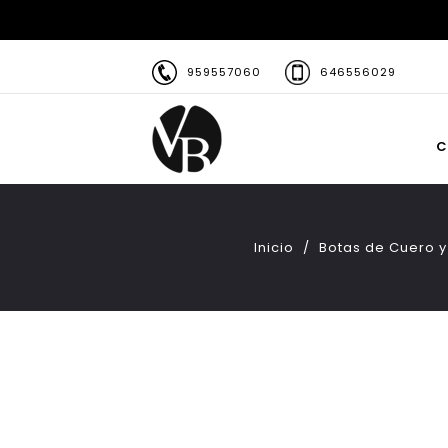
959557060
646556029
C
Inicio
Botas de Cuero y