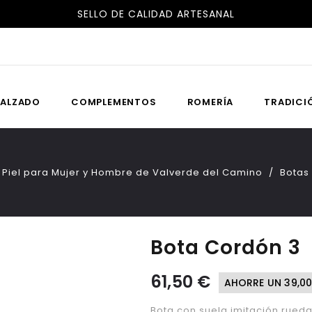
ENVÍOS GRATIS A ESPAÑA Y PORTUGAL
SELLO DE CALIDAD ARTESANAL
ALZADO
COMPLEMENTOS
ROMERÍA
TRADICI
 Piel para Mujer y Hombre de Valverde del Camino
Botas
Bota Cordón 3
61,50 €
AHORRE UN 39,00
Bota con suela imitación rueda