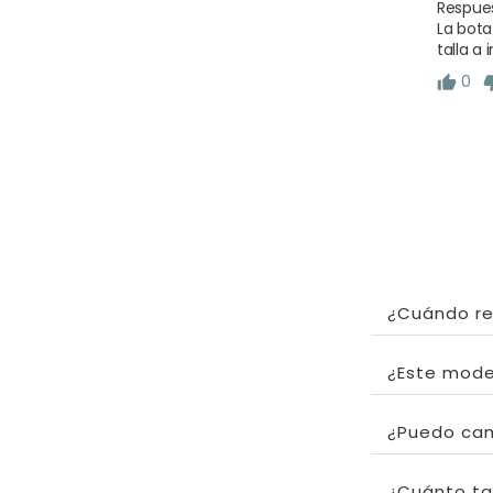
Respues
La bota
talla a
0
¿Cuándo re
¿Este mode
¿Puedo cam
¿Cuánto tar