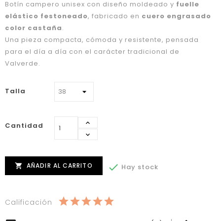
Botín campero unisex con diseño moldeado y
fuelle
elástico festoneado
, fabricado en
cuero engrasado
color castaña
.
Una pieza compacta, cómoda y resistente, pensada
para el día a día con el carácter tradicional de
Valverde.
Talla
Cantidad
AÑADIR AL CARRITO


Hay stock
Calificación