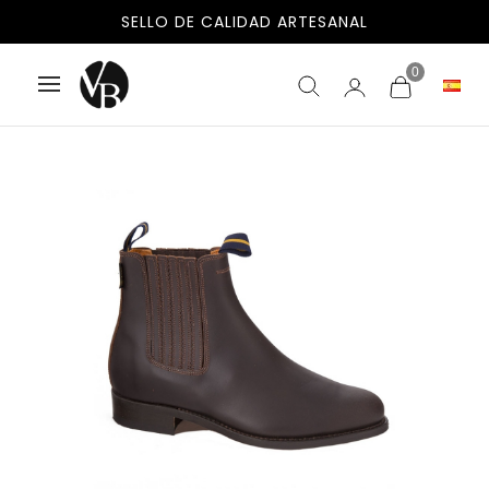
ENVÍOS GRATIS A ESPAÑA Y PORTUGAL
SELLO DE CALIDAD ARTESANAL
0