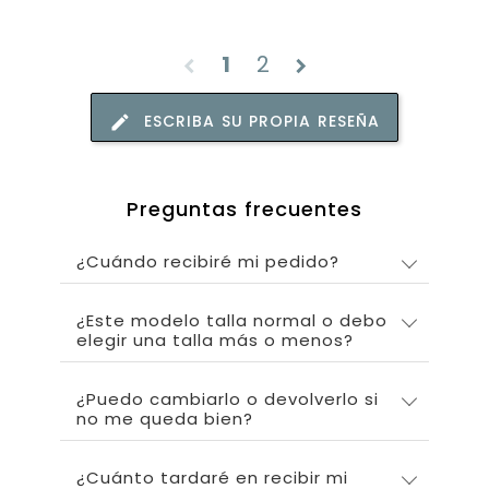
1
2
chevron_left
chevron_right
ESCRIBA SU PROPIA RESEÑA
Preguntas frecuentes
¿Cuándo recibiré mi pedido?
¿Este modelo talla normal o debo
elegir una talla más o menos?
¿Puedo cambiarlo o devolverlo si
no me queda bien?
¿Cuánto tardaré en recibir mi