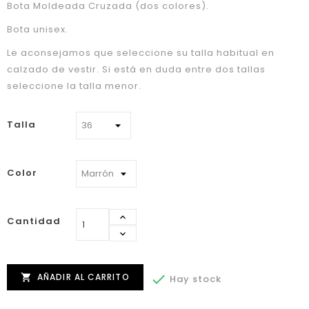
Bota Moldeada Cruzada (dos colores).
Bota unisex.
Le aconsejamos que seleccione su talla habitual en
calzado de vestir. Si está en duda entre dos tallas
seleccione la talla menor.
Talla
Color
Cantidad
AÑADIR AL CARRITO


Hay stock