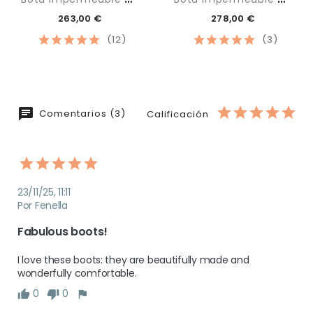
263,00 €
278,00 €
(12)
(3)
Comentarios (3)
Calificación
23/11/25, 11:11
Por Fenella
Fabulous boots!
I love these boots: they are beautifully made and 
wonderfully comfortable.  
0
0