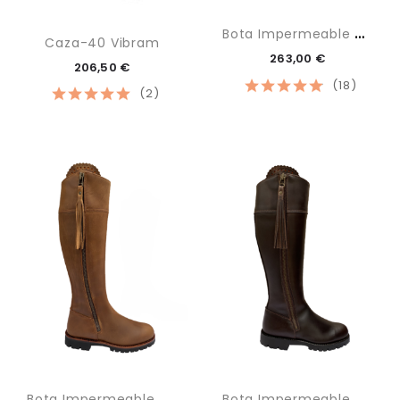
B
Ota Impermeable Marrón
Caza-40 Vibram
263,00 €
206,50 €
(18)
(2)
B
Ota Impermeable Tan
B
Ota Impermeable Maxi