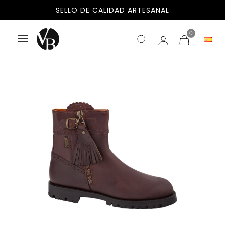
ENVÍOS GRATIS A ESPAÑA Y PORTUGAL
SELLO DE CALIDAD ARTESANAL
0