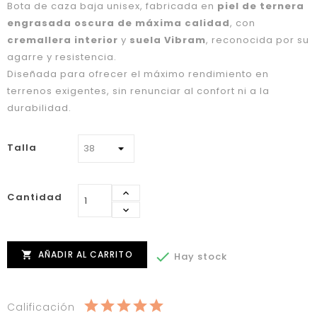
Bota de caza baja unisex, fabricada en
piel de ternera
engrasada oscura de máxima calidad
, con
cremallera interior
y
suela Vibram
, reconocida por su
agarre y resistencia.
Diseñada para ofrecer el máximo rendimiento en
terrenos exigentes, sin renunciar al confort ni a la
durabilidad.
Talla
Cantidad
AÑADIR AL CARRITO


Hay stock
Calificación