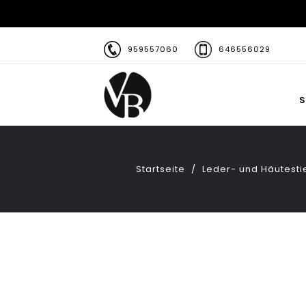
959557060
646556029
S
Startseite
Leder- und Häutesti