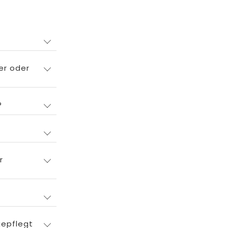
er oder
?
r
gepflegt