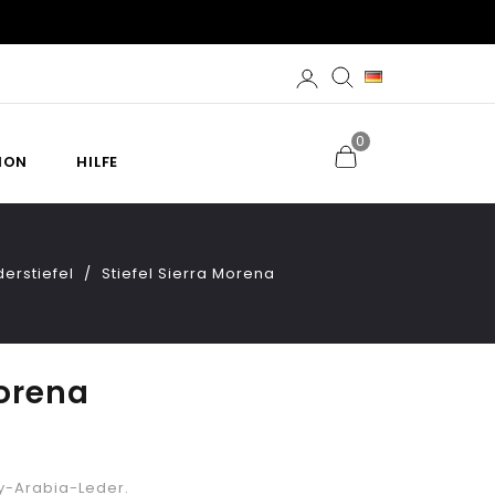
0
ION
HILFE
erstiefel
Stiefel Sierra Morena
Morena
my-Arabia-Leder.