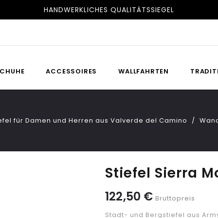
HANDWERKLICHES QUALITÄTSSIEGEL
CHUHE
ACCESSOIRES
WALLFAHRTEN
TRADIT
efel für Damen und Herren aus Valverde del Camino
Wand
Stiefel Sierra 
122,50 €
Bruttopreis
Stadt- und Bergstiefel aus Ar