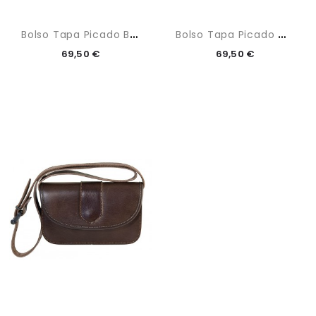
B
Olso Tapa Picado Blanco
B
Olso Tapa Picado Marrón
69,50 €
69,50 €