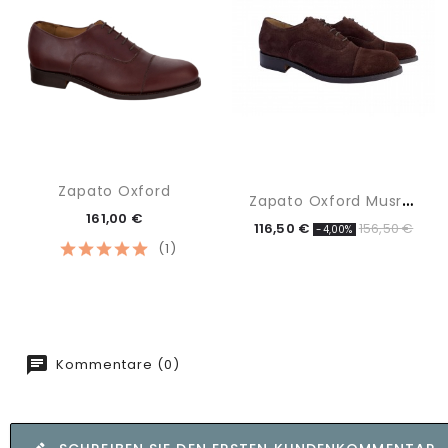
Zapato Oxford
Z
Apato Oxford Musrhoom
161,00 €
116,50 €
156,50 €
-4,00%
(1)
Kommentare (0)