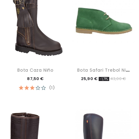
B
Ota Safari Trebol Niño
Bota Caza Niño
87,50 €
25,90 €
43,00 €
-1,71%
(1)