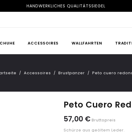
HANDWERKLICHES QUALITÄTSSIEGEL
CHUHE
ACCESSOIRES
WALLFAHRTEN
TRADIT
artseite
Accessoires
Brustpanzer
Peto cuero redon
Peto Cuero Re
57,00 €
Bruttopreis
Schürze aus geöltem Leder.