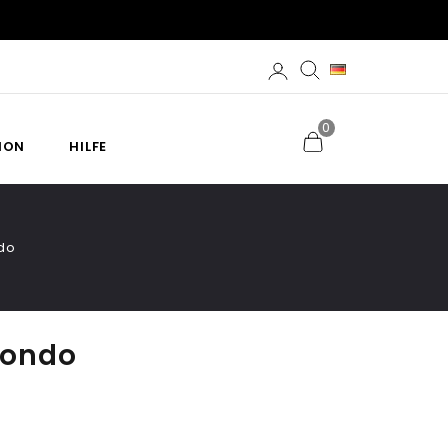
0
ION
HILFE
do
dondo