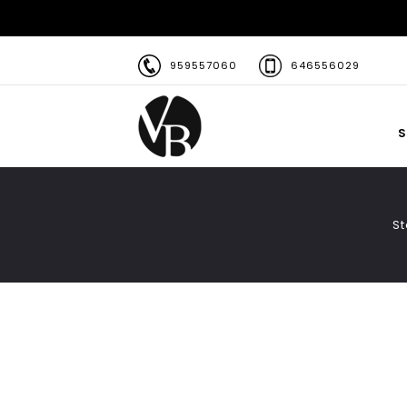
959557060
646556029
S
St