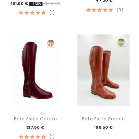
147,00 €
151,00 €
196,50 €
-4,55%
(3)
(1)
Bota Estilo Cereza
Bota Estilo Bronce
137,50 €
199,50 €
(1)