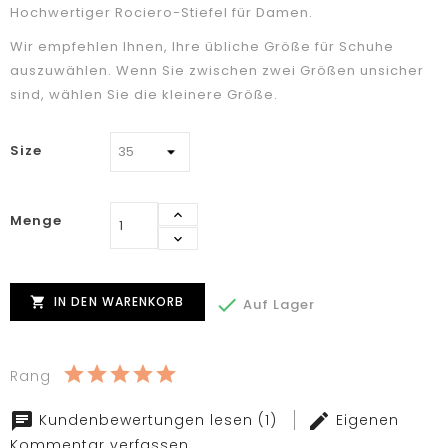
Hochwertiger Rociero-Stiefel für Damen.
Wir empfehlen Ihnen, Ihre übliche Größe für Schuhe
auszuwählen. Wenn Sie zwischen zwei Größen unsicher
sind, wählen Sie die kleinere Größe.
Size
Menge
IN DEN WARENKORB


Auf Lager
Rang
Kundenbewertungen lesen (1)
Eigenen
Kommentar verfassen